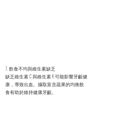
7. 飲食不均與維生素缺乏
缺乏維生素 C 與維生素 K 可能影響牙齦健
康，導致出血。攝取富含蔬果的均衡飲
食有助於維持健康牙齦。